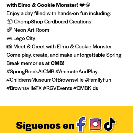
with Elmo & Cookie Monster!
❤️🍪
Enjoy a day filled with hands-on fun including:
📦 ChompShop Cardboard Creations
🌈 Neon Art Room
🧱 Lego City
📸 Meet & Greet with Elmo & Cookie Monster
Come play, create, and make unforgettable Spring
Break memories at
CMB
!
#SpringBreakAtCMB #AnimateAndPlay
#ChildrensMuseumOfBrownsville #FamilyFun
#BrownsvilleTX #RGVEvents #CMBKids
Síguenos en