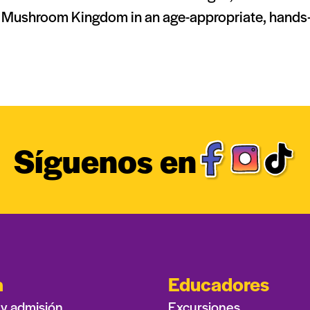
he Mushroom Kingdom in an age-appropriate, hands
Síguenos en
a
Educadores
 y admisión
Excursiones