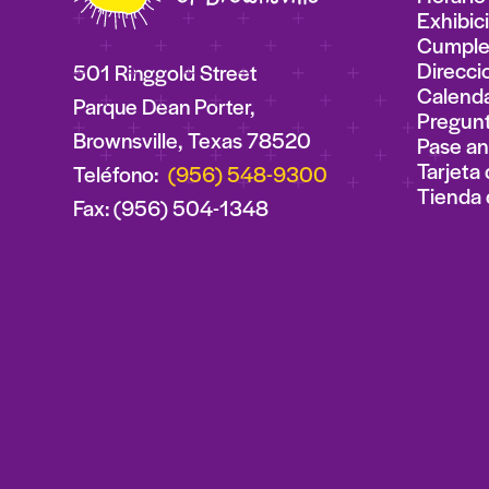
Exhibic
Cumplea
Direcci
501 Ringgold Street
Calenda
Parque Dean Porter,
Pregunt
Brownsville, Texas 78520
Pase an
Tarjeta 
Teléfono:
(956) 548-9300
Tienda 
Fax: (956) 504-1348