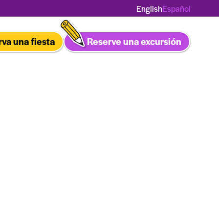
Español
English
va una fiesta
Reserve una excursión