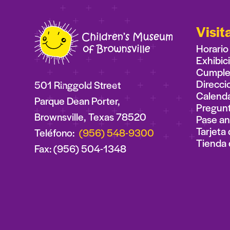
Visit
Horario
Exhibic
Cumplea
Direcci
501 Ringgold Street
Calenda
Parque Dean Porter,
Pregunt
Brownsville, Texas 78520
Pase an
Tarjeta 
Teléfono:
(956) 548-9300
Tienda 
Fax: (956) 504-1348