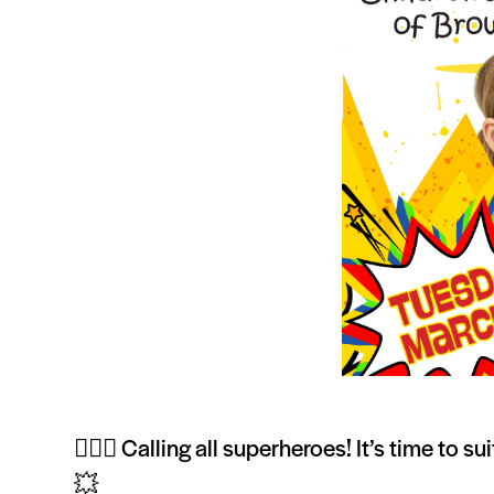
🦸‍♂️✨ Calling all superheroes! It’s time to s
💥