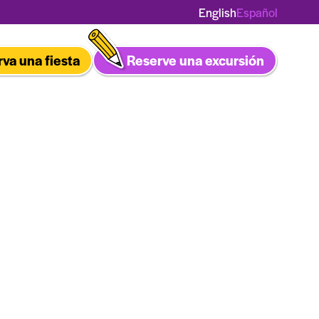
Español
English
va una fiesta
Reserve una excursión