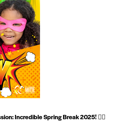
sion: Incredible Spring Break 2025!
🦸‍♀️