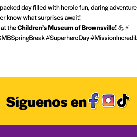
packed day filled with heroic fun, daring adventur
ver know what surprises await!
 at the
Children’s Museum of Brownsville!
💪⚡
! #CMBSpringBreak #SuperheroDay #MissionIncredi
Síguenos en