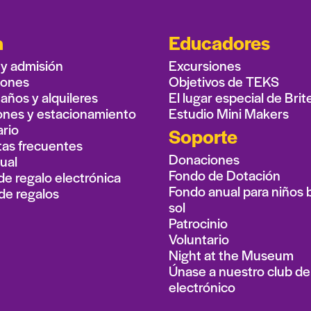
a
Educadores
 y admisión
Excursiones
iones
Objetivos de TEKS
ños y alquileres
El lugar especial de Brit
ones y estacionamiento
Estudio Mini Makers
rio
Soporte
as frecuentes
Donaciones
ual
Fondo de Dotación
de regalo electrónica
Fondo anual para niños b
de regalos
sol
Patrocinio
Voluntario
Night at the Museum
Únase a nuestro club de
electrónico