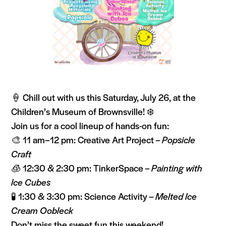
🍦 Chill out with us this Saturday, July 26, at the
Children’s Museum of Brownsville! ❄️
Join us for a cool lineup of hands-on fun:
🎨 11 am–12 pm: Creative Art Project –
Popsicle
Craft
🧊 12:30 & 2:30 pm: TinkerSpace –
Painting with
Ice Cubes
🧪 1:30 & 3:30 pm: Science Activity –
Melted Ice
Cream Oobleck
Don’t miss the sweet fun this weekend!