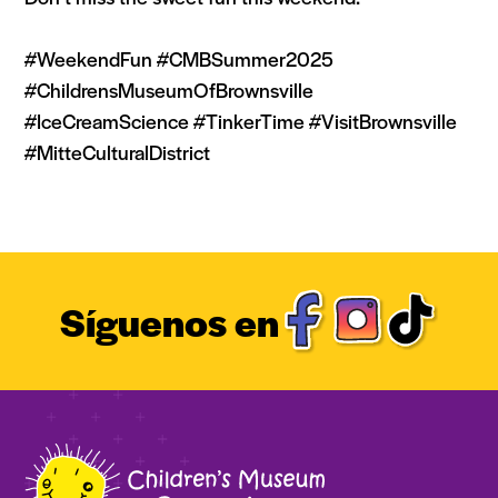
#WeekendFun #CMBSummer2025
#ChildrensMuseumOfBrownsville
#IceCreamScience #TinkerTime #VisitBrownsville
#MitteCulturalDistrict
Síguenos en